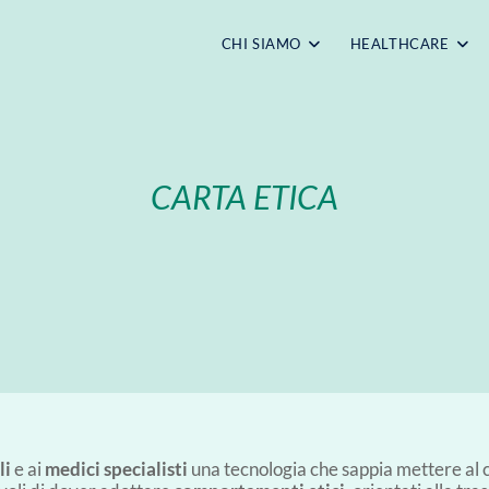
CHI SIAMO
HEALTHCARE
CARTA ETICA
li
e ai
medici specialisti
una tecnologia che sappia mettere al c