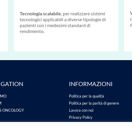
V
Tecnologia scalabile
, per realizzare sistemi
c
tecnologici applicabili a diverse tipologie di
d
pazienti con i medesimi standard di
rendimento.
IGATION
INFORMAZIONI
AMO
Politica per la qualità
M
Politica per la parità di genere
AS ONCOLOGY
Lavora con noi
Privacy Policy
TI DI RICERCA
Cookie Policy