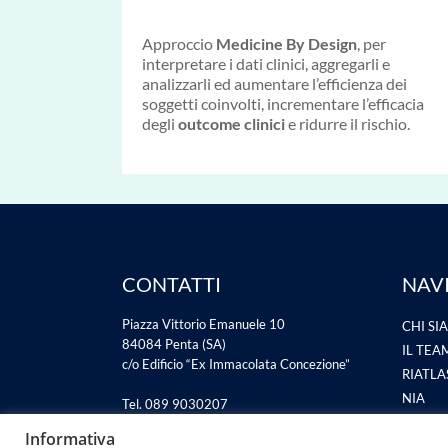
Approccio
Medicine By Design
, per
interpretare i dati clinici, aggregarli e
analizzarli ed aumentare l’efficienza dei
soggetti coinvolti, incrementare l’efficacia
degli
outcome clinici
e ridurre il rischio.
CONTATTI
NAV
Piazza Vittorio Emanuele 10
CHI SI
84084 Penta (SA)
IL TEA
c/o Edificio “Ex Immacolata Concezione”
RIATL
NIA
Tel. 089 9030207
PROGET
info@riatlas.it
Informativa
riatlas@pec.it
NEWS