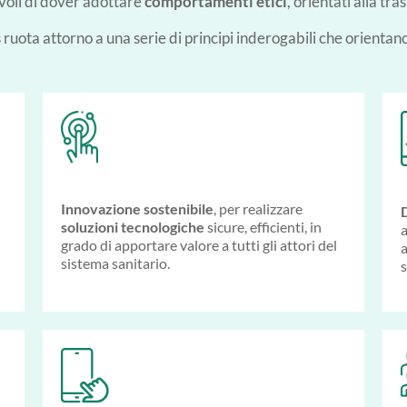
voli di dover adottare
comportamenti etici
, orientati alla tra
s ruota attorno a una serie di principi inderogabili che orientano 
Innovazione sostenibile
, per realizzare
D
soluzioni tecnologiche
sicure, efficienti, in
a
grado di apportare valore a tutti gli attori del
a
sistema sanitario.
s