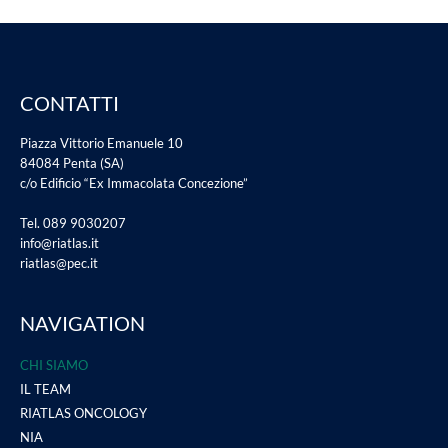
CONTATTI
Piazza Vittorio Emanuele 10
84084 Penta (SA)
c/o Edificio “Ex Immacolata Concezione”
Tel. 089 9030207
info@riatlas.it
riatlas@pec.it
NAVIGATION
CHI SIAMO
IL TEAM
RIATLAS ONCOLOGY
NIA