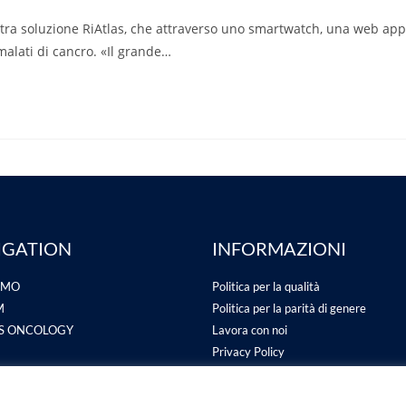
tra soluzione RiAtlas, che attraverso uno smartwatch, una web app
malati di cancro. «Il grande…
IGATION
INFORMAZIONI
AMO
Politica per la qualità
M
Politica per la parità di genere
AS ONCOLOGY
Lavora con noi
Privacy Policy
TI DI RICERCA
Cookie Policy