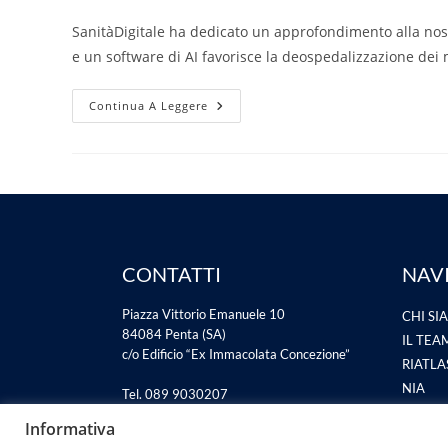
SanitàDigitale ha dedicato un approfondimento alla nos
e un software di AI favorisce la deospedalizzazione dei 
Continua A Leggere
CONTATTI
NAV
Piazza Vittorio Emanuele 10
CHI SI
84084 Penta (SA)
IL TEA
c/o Edificio “Ex Immacolata Concezione”
RIATL
NIA
Tel. 089 9030207
PROGET
info@riatlas.it
Informativa
riatlas@pec.it
NEWS